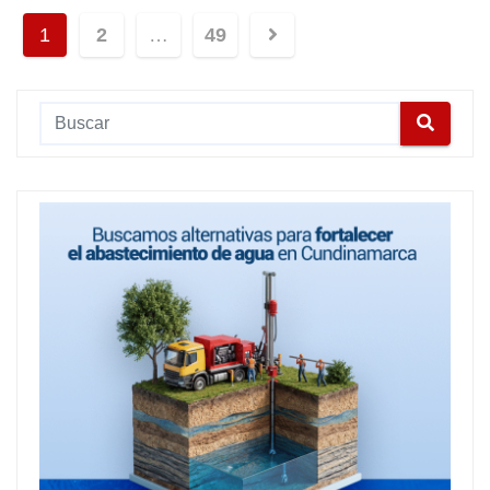
1
2
…
49