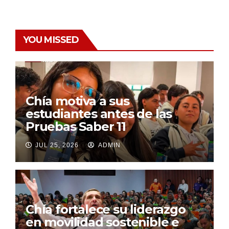
YOU MISSED
Chía motiva a sus
estudiantes antes de las
Pruebas Saber 11
JUL 25, 2026
ADMIN
Chía fortalece su liderazgo
en movilidad sostenible e