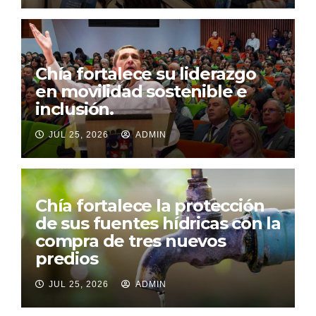
Chía fortalece su liderazgo
en movilidad sostenible e
inclusión.
JUL 25, 2026
ADMIN
Chía fortalece la protección
de sus fuentes hídricas con la
compra de tres nuevos
predios
JUL 25, 2026
ADMIN