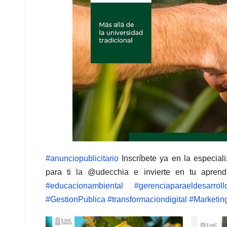
#anunciopublicitario
Inscríbete ya en la especial
para ti la @udecchia e invierte en tu aprend
#educacionambiental
#gerenciaparaeldesarroll
#GestionPublica
#transformaciondigital
#Marketing