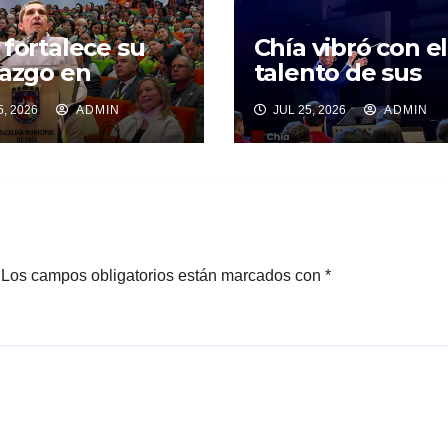
 fortalece su
Chía vibró con el
razgo en
talento de sus
lidad
bandas sinfónic
, 2026
ADMIN
JUL 25, 2026
ADMIN
enible e
en un emotivo
usión.
encuentro cultu
Los campos obligatorios están marcados con
*