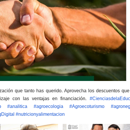
ización que tanto has querido. Aprovecha los descuentos que
izaje con las ventajas en financiación.
#CienciasdelaEduc
o
#analitica
#agroecologia
#Agroecoturismo
#agroneg
Digital
#nutricionyalimentacion