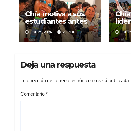
Chía motiva a sus
Chía
estudiantes antes
lide
de las Pruebas
movi
JUL 25, 2026
ADMIN
JUL 25
Saber 11
sost
incl
Deja una respuesta
Tu dirección de correo electrónico no será publicada.
Comentario
*