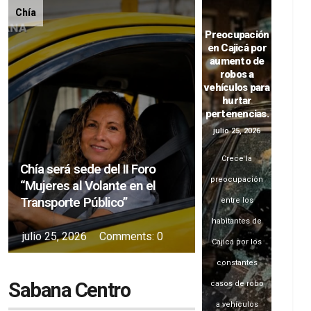
Chía
Preocupación
en Cajicá por
aumento de
robos a
vehículos para
hurtar
pertenencias.
julio 25, 2026
Crece la
Chía será sede del II Foro
preocupación
“Mujeres al Volante en el
Transporte Público”
entre los
habitantes de
julio 25, 2026
Comments:
0
Cajicá por los
constantes
Sabana Centro
casos de robo
a vehículos