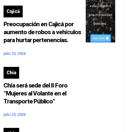
estacionados,
Cajicá
una modalidad
Preocupación en Cajicá por
delictiva…
aumento de robos a vehículos
para hurtar pertenencias.
Leer mas
julio 25, 2026
Chía
Chía será sede del II Foro
“Mujeres al Volante en el
Transporte Público”
julio 25, 2026