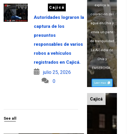
explica la
Cajicá
coloración del
Autoridades lograron la
agua en Chía y
captura de los
envía un parte
presuntos
de tranquilidad
responsables de varios
La Alcaldía de
robos a vehículos
Chía y
registrados en Cajicá.
EMSERCHÍA…
julio 25, 2026
0
Leer mas
Cajicá
See all