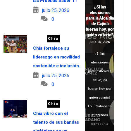
las Pruebas Saber 11
¿Si las
julio 25, 2026
elecciones
para la Alcaldía
0
de Cajicá
fueran hoy, por
quién votaría?
Chía
julio 25, 2026
Chía fortalece su
¿Si las
liderazgo en movilidad
elecciones
sostenible e inclusión.
para la Alcaldía
julio 25, 2026
de Cajicá
0
fueran hoy, por
quién votaría?
Chía
En El Sabanario
Chía vibró con el
queremos
talento de sus bandas
conocer la
sinfónicas en un