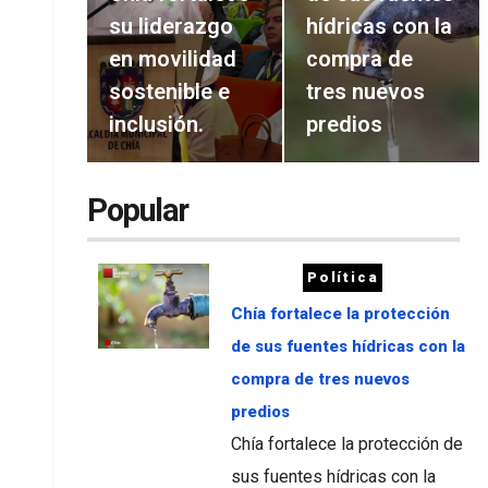
su liderazgo
hídricas con la
en movilidad
compra de
sostenible e
tres nuevos
inclusión.
predios
Popular
Política
Chía fortalece la protección
de sus fuentes hídricas con la
compra de tres nuevos
predios
Chía fortalece la protección de
sus fuentes hídricas con la