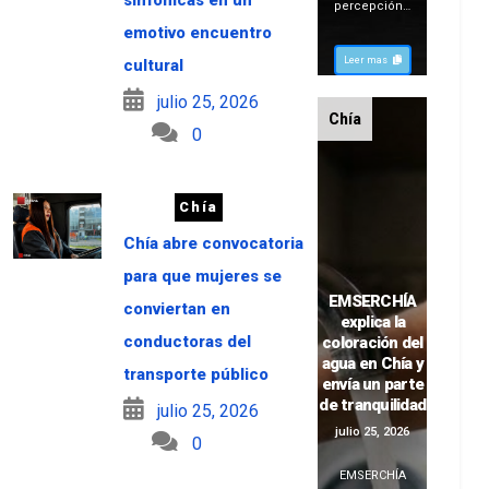
percepción…
emotivo encuentro
Leer mas
cultural
julio 25, 2026
Chía
0
Chía
Chía abre convocatoria
para que mujeres se
EMSERCHÍA
conviertan en
explica la
conductoras del
coloración del
agua en Chía y
transporte público
envía un parte
de tranquilidad
julio 25, 2026
julio 25, 2026
0
EMSERCHÍA