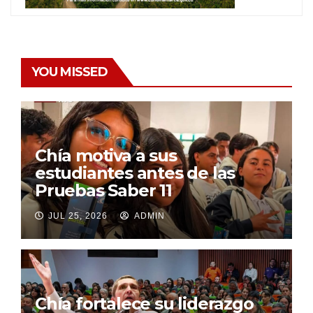
YOU MISSED
Chía motiva a sus
estudiantes antes de las
Pruebas Saber 11
JUL 25, 2026
ADMIN
Chía fortalece su liderazgo