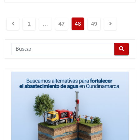
1
…
47
48
49