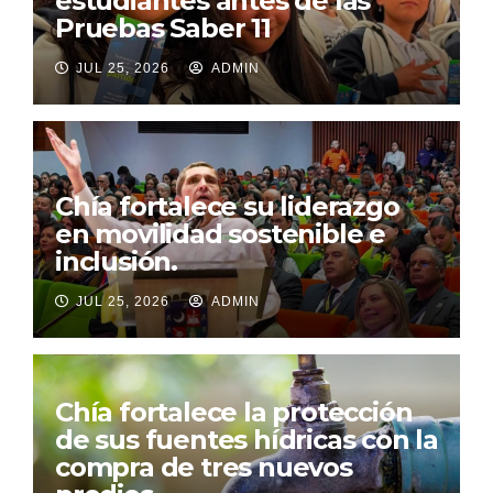
estudiantes antes de las
Pruebas Saber 11
JUL 25, 2026
ADMIN
Chía fortalece su liderazgo
en movilidad sostenible e
inclusión.
JUL 25, 2026
ADMIN
Chía fortalece la protección
de sus fuentes hídricas con la
compra de tres nuevos