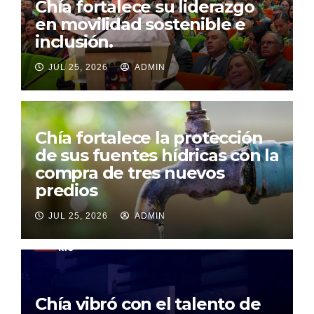
Chía fortalece su liderazgo
en movilidad sostenible e
inclusión.
JUL 25, 2026
ADMIN
Chía fortalece la protección
de sus fuentes hídricas con la
compra de tres nuevos
predios
JUL 25, 2026
ADMIN
Chía vibró con el talento de