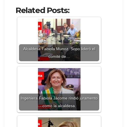
Related Posts:
Alcaldesa Fabiola Munoz. Sopo lideró el
comité de…
Ingeniera Fabiola Jácome rindió juramento
como la alcaldesa.