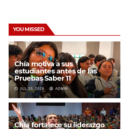
YOU MISSED
Chía motiva a sus
estudiantes antes de las
Pruebas Saber 11
JUL 25, 2026
ADMIN
Chía fortalece su liderazgo