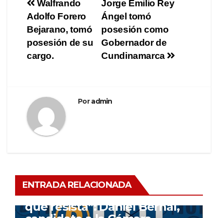
Walfrando
Jorge Emilio Rey
Adolfo Forero
Ángel tomó
Bejarano, tomó
posesión como
posesión de su
Gobernador de
cargo.
Cundinamarca
Por
admin
ENTRADA RELACIONADA
Sin vías rurales no hay campo
que resista”: Daniel Bernal,