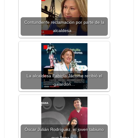
Contundente reclamación por parte de la
alcaldesa…
La alcaldesa Fabiola Jácome recibió el
galardón…
Óscar Julián Rodríguez, el joven tabiuno
que llega a…