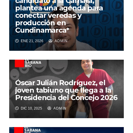
candidato a la Cámara,
plantea una agenda para
conectar veredas y
producción en
Cundinamarca*
ENE 21, 2026
ADMIN
Óscar Julián Rodríguez, el
joven tabiuno que llega a la
Presidencia del Concejo 2026
DIC 10, 2025
ADMIN