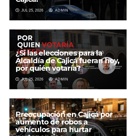
JUL 25, 2026
ADMIN
¿Si las elecciones para la
Alcaldía de Cajicá fueran hoy,
por quién votaría?
JUL 25, 2026
ADMIN
Preocupación en Cajicá por
aumento de robos a
vehículos para hurtar