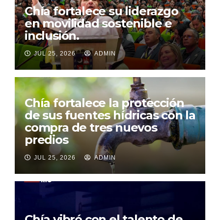
Chía fortalece su liderazgo
en movilidad sostenible e
inclusión.
JUL 25, 2026
ADMIN
Chía fortalece la protección
de sus fuentes hídricas con la
compra de tres nuevos
predios
JUL 25, 2026
ADMIN
Chía vibró con el talento de