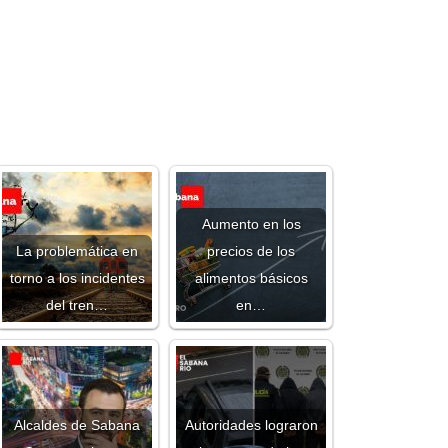
Aumento en los
La problemática en
precios de los
torno a los incidentes
alimentos básicos
del tren…
en…
Alcaldes de Sabana
Autoridades lograron