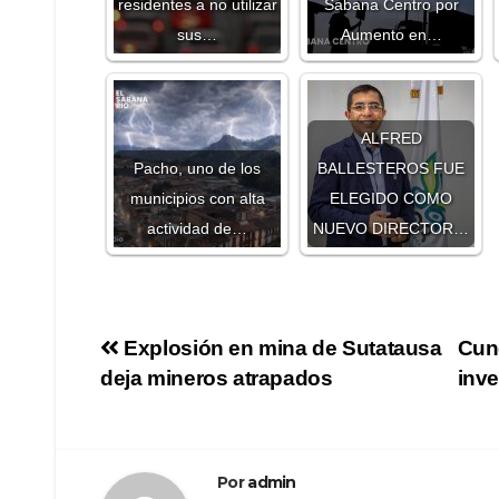
residentes a no utilizar
Sabana Centro por
sus…
Aumento en…
ALFRED
Pacho, uno de los
BALLESTEROS FUE
municipios con alta
ELEGIDO COMO
actividad de…
NUEVO DIRECTOR…
Explosión en mina de Sutatausa
Cund
deja mineros atrapados
inve
Por
admin