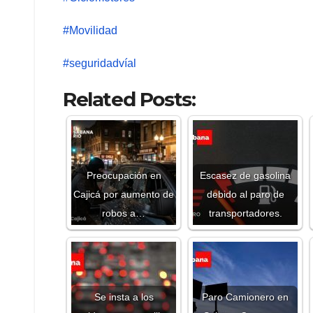
#Movilidad
#seguridadvíal
Related Posts:
Preocupación en
Escasez de gasolina
Cajicá por aumento de
debido al paro de
robos a…
transportadores.
Se insta a los
Paro Camionero en