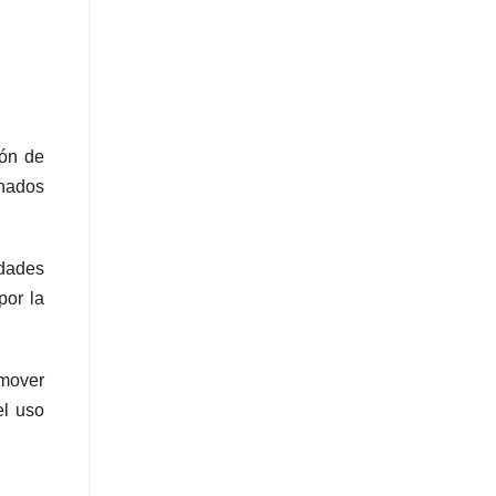
ión de
nados
idades
por la
omover
el uso