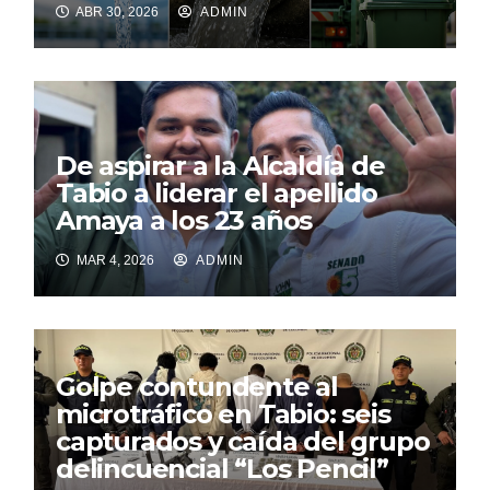
ABR 30, 2026
ADMIN
De aspirar a la Alcaldía de
Tabio a liderar el apellido
Amaya a los 23 años
MAR 4, 2026
ADMIN
Golpe contundente al
microtráfico en Tabio: seis
capturados y caída del grupo
delincuencial “Los Pencil”