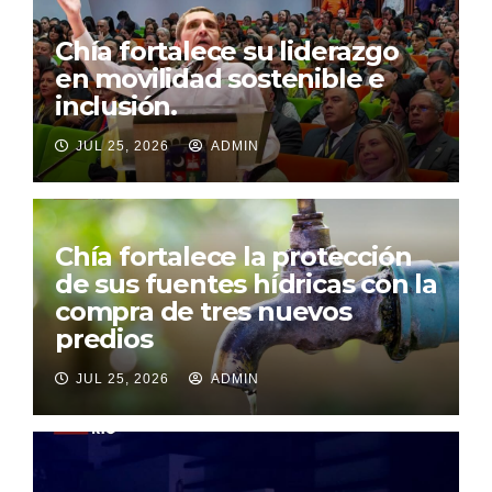
Chía fortalece su liderazgo
en movilidad sostenible e
inclusión.
JUL 25, 2026
ADMIN
Chía fortalece la protección
de sus fuentes hídricas con la
compra de tres nuevos
predios
JUL 25, 2026
ADMIN