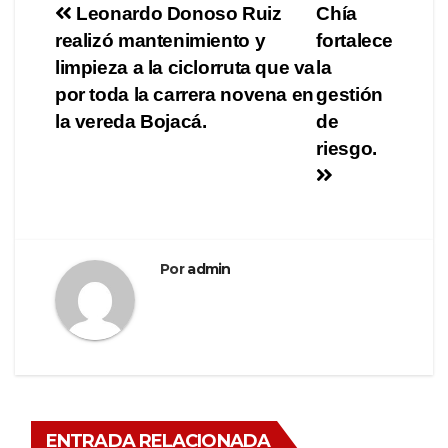
Leonardo Donoso Ruiz
Chía
realizó mantenimiento y
fortalece
limpieza a la ciclorruta que va
la
por toda la carrera novena en
gestión
la vereda Bojacá.
de
riesgo.
Por
admin
ENTRADA RELACIONADA