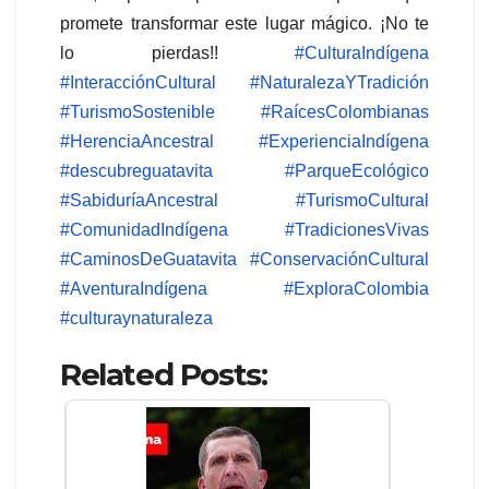
promete transformar este lugar mágico. ¡No te
lo pierdas!!
#CulturaIndígena
#InteracciónCultural
#NaturalezaYTradición
#TurismoSostenible
#RaícesColombianas
#HerenciaAncestral
#ExperienciaIndígena
#descubreguatavita
#ParqueEcológico
#SabiduríaAncestral
#TurismoCultural
#ComunidadIndígena
#TradicionesVivas
#CaminosDeGuatavita
#ConservaciónCultural
#AventuraIndígena
#ExploraColombia
#culturaynaturaleza
Related Posts: