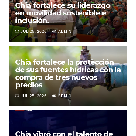
Chía fortalece su liderazgo
en movilidad sostenible e
inclusión.
JUL 25, 2026
ADMIN
Chía fortalece la protección
de sus fuentes hídricas con la
compra de tres nuevos
predios
JUL 25, 2026
ADMIN
Chía vibró con el talento de