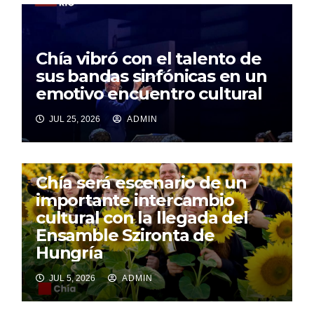
Chía vibró con el talento de
sus bandas sinfónicas en un
emotivo encuentro cultural
JUL 25, 2026
ADMIN
Chía será escenario de un
importante intercambio
cultural con la llegada del
Ensamble Szironta de
Hungría
JUL 5, 2026
ADMIN
Sin vías rurales no hay campo