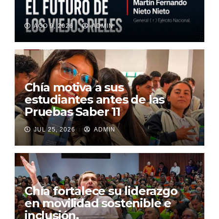
AGO 9, 2026
ADMIN
Chía motiva a sus
estudiantes antes de las
Pruebas Saber 11
JUL 25, 2026
ADMIN
Chía fortalece su liderazgo
en movilidad sostenible e
inclusión.