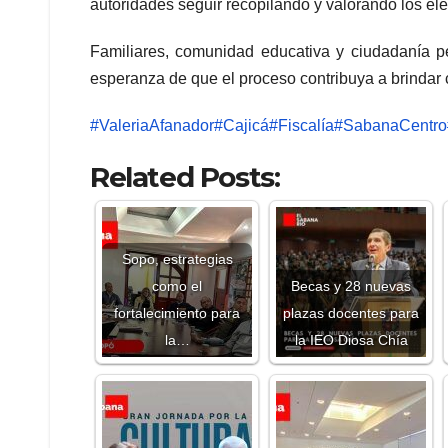
autoridades seguir recopilando y valorando los el
Familiares, comunidad educativa y ciudadanía p
esperanza de que el proceso contribuya a brindar 
#ValeriaAfanador
#Cajicá
#Fiscalía
#SabanaCentro
Related Posts:
Sopo, estrategias
como el
Becas y 28 nuevas
fortalecimiento para
plazas docentes para
la…
la IEO Diosa Chía