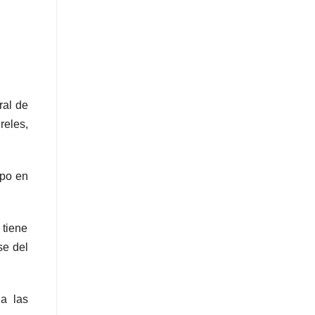
ral de
reles,
rpo en
 tiene
se del
a las