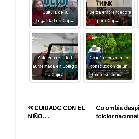
Cultura de la
Fuerza emprendedora
Legalidad en Cajicá
para Cajicá.
Aula con realidad
Cajicá avanza en la
aumentada en Colegio
construcción de un
de Cajicá.
futuro sostenible.
CUIDADO CON EL
Colombia despid
NIÑO….
folclor naciona