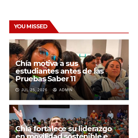
YOU MISSED
Chía motiva a sus
estudiantes antes de las
Pruebas Saber 11
JUL 25, 2026
ADMIN
Chía fortalece su liderazgo
en movilidad sostenible e