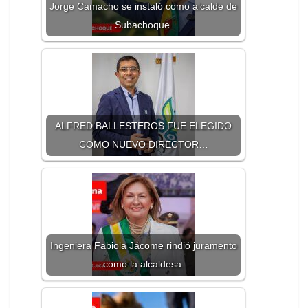
Jorge Camacho se instaló como alcalde de
Subachoque.
ALFRED BALLESTEROS FUE ELEGIDO
COMO NUEVO DIRECTOR…
Ingeniera Fabiola Jácome rindió juramento
como la alcaldesa.