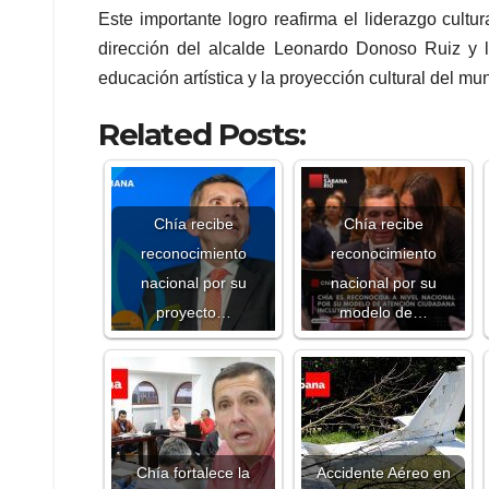
Este importante logro reafirma el liderazgo cultu
dirección del alcalde Leonardo Donoso Ruiz y la 
educación artística y la proyección cultural del mun
Related Posts:
Chía recibe
Chía recibe
reconocimiento
reconocimiento
nacional por su
nacional por su
proyecto…
modelo de…
Chía fortalece la
Accidente Aéreo en