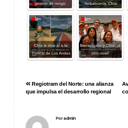
gestión de riesgo.
Yerbabuena, Chía
Chía le dice sí a la
Barranquilla y Chía, ¡a
Troncal de Los Andes
otro nivel!
Regiotram del Norte: una alianza
Av
que impulsa el desarrollo regional
co
Por
admin