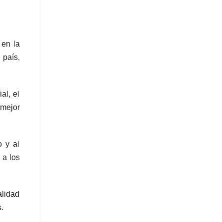
 en la
país,
al, el
mejor
o y al
 a los
alidad
.