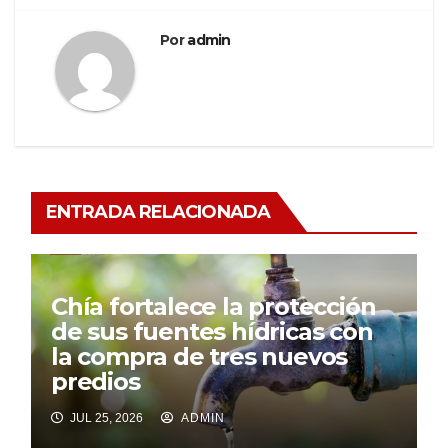
Por
admin
ENTRADA RELACIONADA
Chía fortalece la protección
de sus fuentes hídricas con
la compra de tres nuevos
predios
JUL 25, 2026
ADMIN