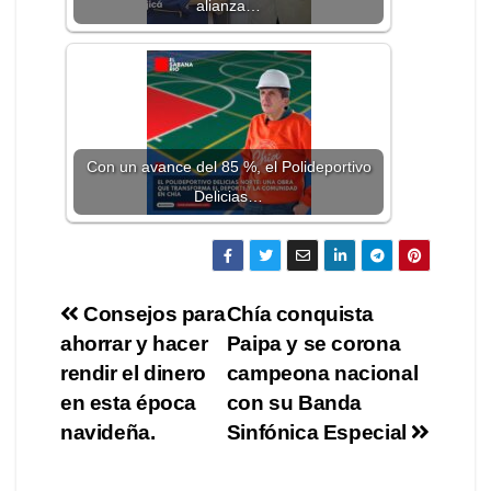
alianza…
Con un avance del 85 %, el Polideportivo
Delicias…
Consejos para
Chía conquista
ahorrar y hacer
Paipa y se corona
rendir el dinero
campeona nacional
en esta época
con su Banda
navideña.
Sinfónica Especial