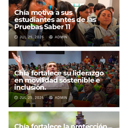
Chía motiva a sus
estudiantes antes de las
Pruebas Saber 11
JUL 25, 2026
ADMIN
Chía fortalece su liderazgo
en movilidad sostenible e
inclusión.
JUL 25, 2026
ADMIN
Chía fortalece la protección