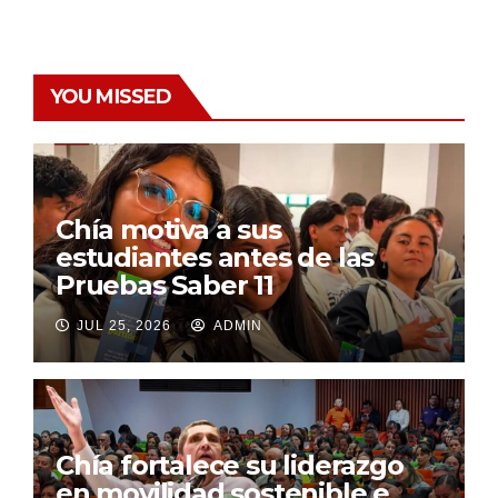
YOU MISSED
Chía motiva a sus
estudiantes antes de las
Pruebas Saber 11
JUL 25, 2026
ADMIN
Chía fortalece su liderazgo
en movilidad sostenible e