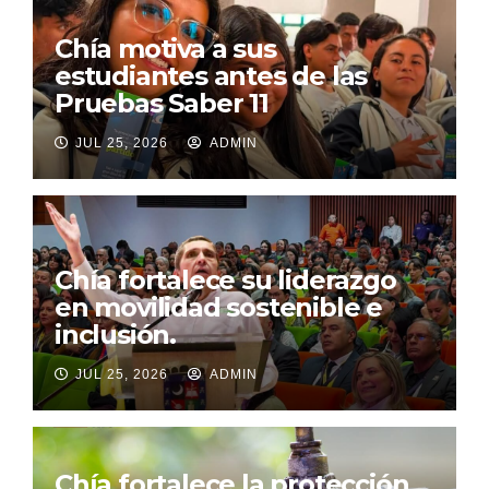
Chía motiva a sus
estudiantes antes de las
Pruebas Saber 11
JUL 25, 2026
ADMIN
Chía fortalece su liderazgo
en movilidad sostenible e
inclusión.
JUL 25, 2026
ADMIN
Chía fortalece la protección