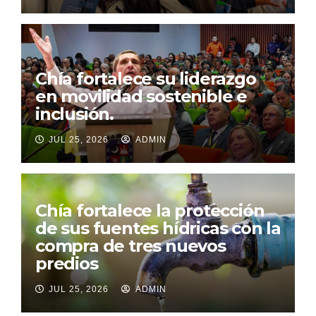
Chía fortalece su liderazgo
en movilidad sostenible e
inclusión.
JUL 25, 2026
ADMIN
Chía fortalece la protección
de sus fuentes hídricas con la
compra de tres nuevos
predios
JUL 25, 2026
ADMIN