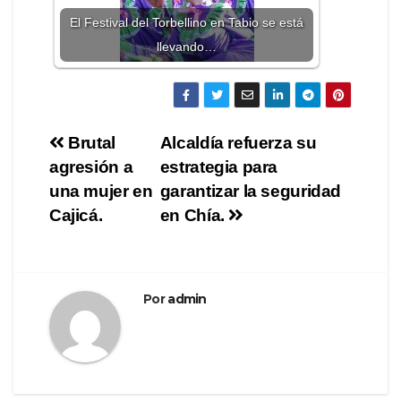
El Festival del Torbellino en Tabio se está
llevando…
Brutal
Alcaldía refuerza su
agresión a
estrategia para
una mujer en
garantizar la seguridad
Cajicá.
en Chía.
Por
admin