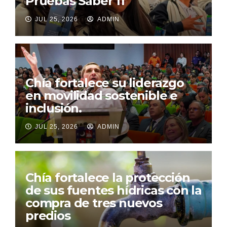
Pruebas Saber 11
JUL 25, 2026
ADMIN
Chía fortalece su liderazgo
en movilidad sostenible e
inclusión.
JUL 25, 2026
ADMIN
Chía fortalece la protección
de sus fuentes hídricas con la
compra de tres nuevos
predios