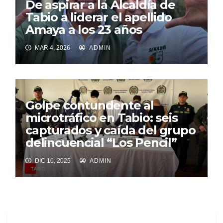
De aspirar a la Alcaldía de
Tabio a liderar el apellido
Amaya a los 23 años
MAR 4, 2026
ADMIN
Golpe contundente al
microtráfico en Tabio: seis
capturados y caída del grupo
delincuencial “Los Pencil”
DIC 10, 2025
ADMIN