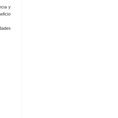
ncia y
eficio
idades