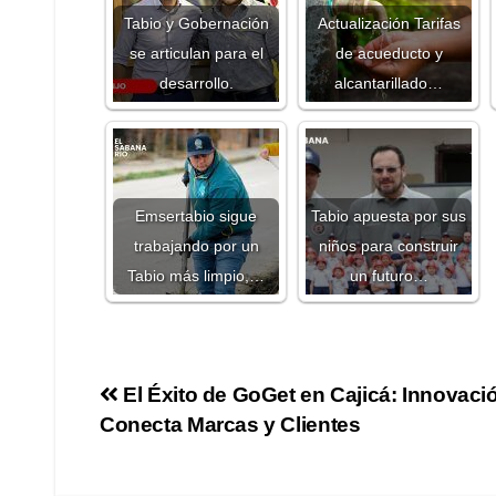
Tabio y Gobernación
Actualización Tarifas
se articulan para el
de acueducto y
desarrollo.
alcantarillado…
Emsertabio sigue
Tabio apuesta por sus
trabajando por un
niños para construir
Tabio más limpio,…
un futuro…
El Éxito de GoGet en Cajicá: Innovaci
Conecta Marcas y Clientes