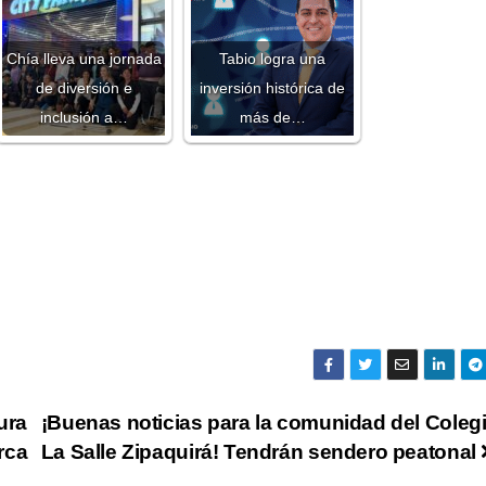
Chía lleva una jornada
Tabio logra una
de diversión e
inversión histórica de
inclusión a…
más de…
ura
¡Buenas noticias para la comunidad del Coleg
rca
La Salle Zipaquirá! Tendrán sendero peatonal