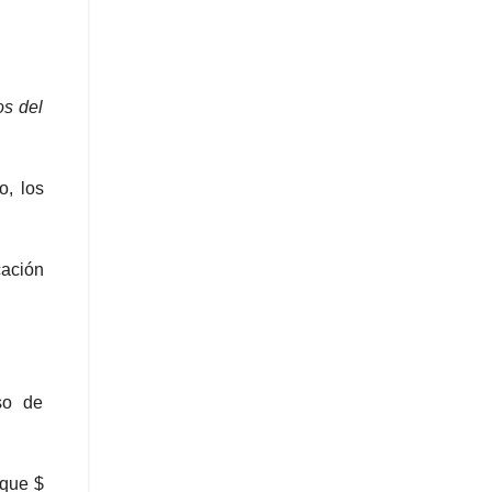
os del
o, los
cación
uso de
eque $