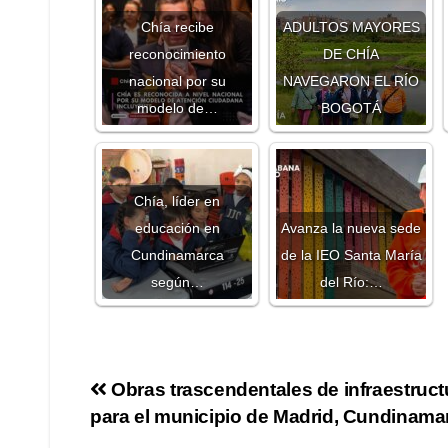
Chía recibe
ADULTOS MAYORES
reconocimiento
DE CHÍA
nacional por su
NAVEGARON EL RÍO
modelo de…
BOGOTÁ
Chía, líder en
educación en
Avanza la nueva sede
Cundinamarca
de la IEO Santa María
según…
del Río:…
Obras trascendentales de infraestruct
para el municipio de Madrid, Cundinama