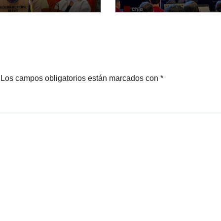
enible e
en un emotivo
usión.
encuentro cultu
Los campos obligatorios están marcados con
*