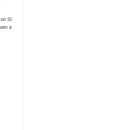
 un SI
guen a