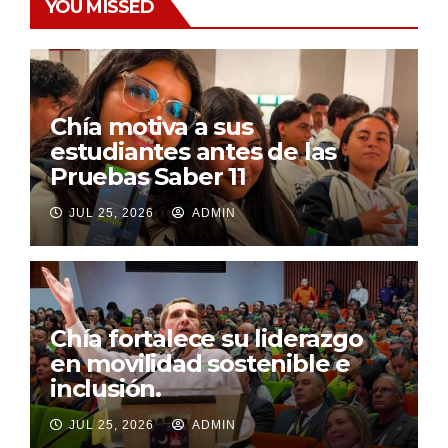
YOU MISSED
Chía motiva a sus
estudiantes antes de las
Pruebas Saber 11
JUL 25, 2026
ADMIN
Chía fortalece su liderazgo
en movilidad sostenible e
inclusión.
JUL 25, 2026
ADMIN