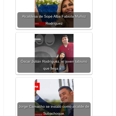
Alcaldesa de Sopé Alba Fabiola Muñoz
Rodríguez
Óscar Julián Rodríguez, el joven tabiuno
que llega a…
Jorge Camacho se instaló como alcalde de
Subachoque.