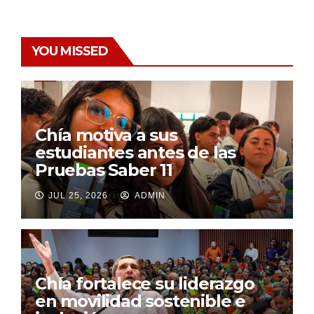
YOU MISSED
Chía motiva a sus
estudiantes antes de las
Pruebas Saber 11
JUL 25, 2026
ADMIN
Chía fortalece su liderazgo
en movilidad sostenible e