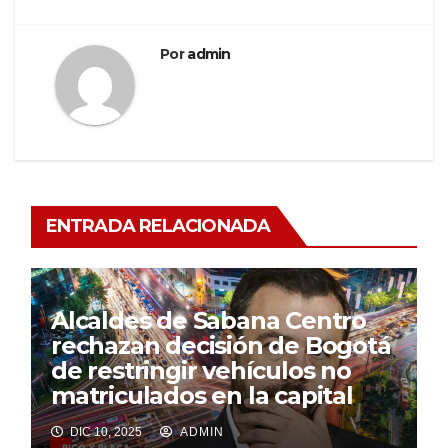
Por
admin
ENTRADA RELACIONADA
Alcaldes de Sabana Centro
rechazan decisión de Bogotá
de restringir vehículos no
matriculados en la capital
DIC 10, 2025
ADMIN