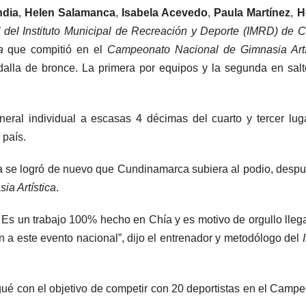
ndia
,
Helen Salamanca
,
Isabela Acevedo
,
Paula Martínez
,
H
 del Instituto Municipal de Recreación y Deporte (IMRD) de C
a
que compitió en el
Campeonato Nacional de Gimnasia Artí
dalla de bronce. La primera por equipos y la segunda en sal
neral individual a escasas 4 décimas del cuarto y tercer lug
 país.
 se logró de nuevo que Cundinamarca subiera al podio, desp
ia Artística
.
 Es un trabajo 100% hecho en Chía y es motivo de orgullo lleg
 a este evento nacional”, dijo el entrenador y metodólogo del
ué con el objetivo de competir con 20 deportistas en el Camp