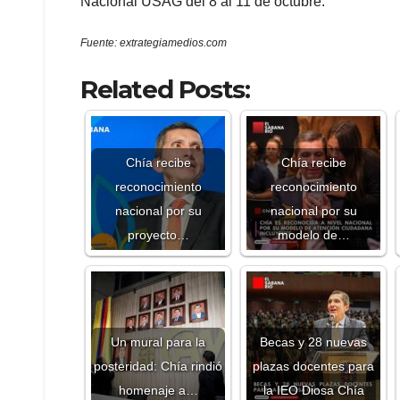
Nacional USAG del 8 al 11 de octubre.
Fuente: extrategiamedios.com
Related Posts:
Chía recibe
Chía recibe
reconocimiento
reconocimiento
nacional por su
nacional por su
proyecto…
modelo de…
Un mural para la
Becas y 28 nuevas
posteridad: Chía rindió
plazas docentes para
homenaje a…
la IEO Diosa Chía