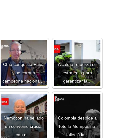
Chía conquista Paipa
Alcaldía refuerza su
y se corona
estrategia para
campeona nacional…
garantizar la…
Nemocón ha sellado
Colombia despide a
un convenio crucial
Totó la Momposina:
con el…
falleció la…