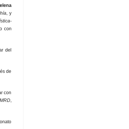
elena
hía
, y
stica-
to con
ar del
ués de
ar con
IMRD
,
eonato